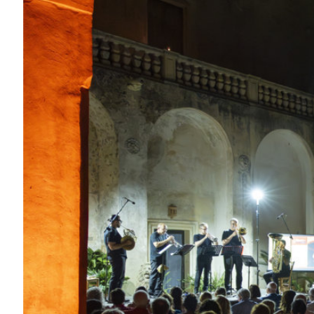
ELEUSI APS
La cultura che unisce il territorio.
Eleusi APS promuove musica, editoria, formazione, ricerca e
valorizzazione del patrimonio culturale attraverso progetti che
mettono in dialogo arte, comunità e paesaggio.
Scopri Eleusi
I nostri progetti
Eleusi APS
Festival del Capo