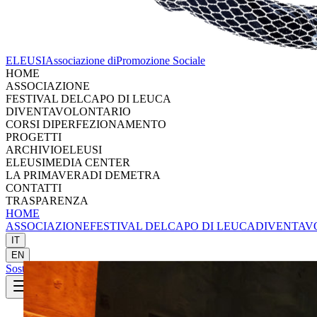
ELEUSI
Associazione di
Promozione Sociale
HOME
ASSOCIAZIONE
FESTIVAL DEL
CAPO DI LEUCA
DIVENTA
VOLONTARIO
CORSI DI
PERFEZIONAMENTO
PROGETTI
ARCHIVIO
ELEUSI
ELEUSI
MEDIA CENTER
LA PRIMAVERA
DI DEMETRA
CONTATTI
TRASPARENZA
HOME
ASSOCIAZIONE
FESTIVAL DEL
CAPO DI LEUCA
DIVENTA
V
IT
EN
Sostieni
Sostieni Eleusi
SOSTIENI ELEUSI