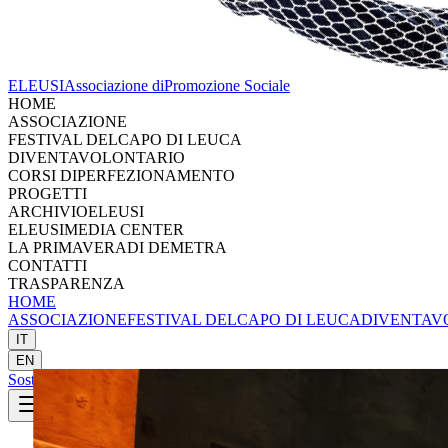
ELEUSI
Associazione di
Promozione Sociale
HOME
ASSOCIAZIONE
FESTIVAL DEL
CAPO DI LEUCA
DIVENTA
VOLONTARIO
CORSI DI
PERFEZIONAMENTO
PROGETTI
ARCHIVIO
ELEUSI
ELEUSI
MEDIA CENTER
LA PRIMAVERA
DI DEMETRA
CONTATTI
TRASPARENZA
HOME
ASSOCIAZIONE
FESTIVAL DEL
CAPO DI LEUCA
DIVENTA
V
IT
EN
Sostieni
Sostieni Eleusi
SOSTIENI ELEUSI