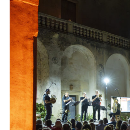
ELEUSI APS
La cultura che unisce il territorio.
Eleusi APS promuove musica, editoria, formazione, ricerca e
valorizzazione del patrimonio culturale attraverso progetti che
mettono in dialogo arte, comunità e paesaggio.
Scopri Eleusi
I nostri progetti
Eleusi APS
Festival del Capo