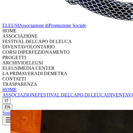
ELEUSI
Associazione di
Promozione Sociale
HOME
ASSOCIAZIONE
FESTIVAL DEL
CAPO DI LEUCA
DIVENTA
VOLONTARIO
CORSI DI
PERFEZIONAMENTO
PROGETTI
ARCHIVIO
ELEUSI
ELEUSI
MEDIA CENTER
LA PRIMAVERA
DI DEMETRA
CONTATTI
TRASPARENZA
HOME
ASSOCIAZIONE
FESTIVAL DEL
CAPO DI LEUCA
DIVENTA
V
IT
EN
Sostieni
Sostieni Eleusi
SOSTIENI ELEUSI