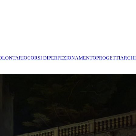
OLONTARIO
CORSI DI
PERFEZIONAMENTO
PROGETTI
ARCHI
zione del patrimonio culturale attraverso progetti che mettono in dialo