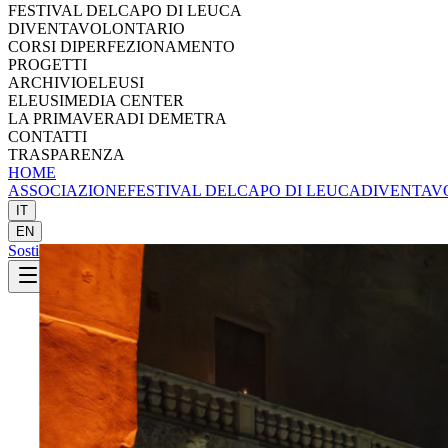
FESTIVAL DEL
CAPO DI LEUCA
DIVENTA
VOLONTARIO
CORSI DI
PERFEZIONAMENTO
PROGETTI
ARCHIVIO
ELEUSI
ELEUSI
MEDIA CENTER
LA PRIMAVERA
DI DEMETRA
CONTATTI
TRASPARENZA
HOME
ASSOCIAZIONE
FESTIVAL DEL
CAPO DI LEUCA
DIVENTA
V
IT
EN
Sostieni
Sostieni Eleusi
SOSTIENI ELEUSI
ELEUSI APS
La cultura che unisce il territorio.
Eleusi APS promuove musica, editoria, formazione, ricerca e valorizza