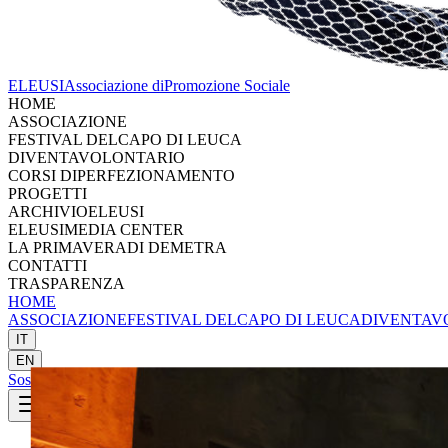
ELEUSI
Associazione di
Promozione Sociale
HOME
ASSOCIAZIONE
FESTIVAL DEL
CAPO DI LEUCA
DIVENTA
VOLONTARIO
CORSI DI
PERFEZIONAMENTO
PROGETTI
ARCHIVIO
ELEUSI
ELEUSI
MEDIA CENTER
LA PRIMAVERA
DI DEMETRA
CONTATTI
TRASPARENZA
HOME
ASSOCIAZIONE
FESTIVAL DEL
CAPO DI LEUCA
DIVENTA
V
IT
EN
Sostieni
Sostieni Eleusi
SOSTIENI ELEUSI